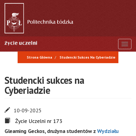
Przejdź
do
treści
Togg
Strona Główna
Studencki Sukces Na Cyberiadzie
Studencki sukces na
Cyberiadzie
10-09-2025
Życie Uczelni nr 173
Gleaming Geckos, drużyna studentów z
Wydziału