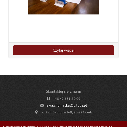
Czytaj więcej
Skontaktuj się z nami:
+48 42 631 20 09
ewa.chojnacka@p.lodz.pl
ul. Ks. I. Skorupki 6/8, 90-924 Łódź
Pobierz
Serwis wykorzystuje pliki cookies. Używamy informacji zapisanych za