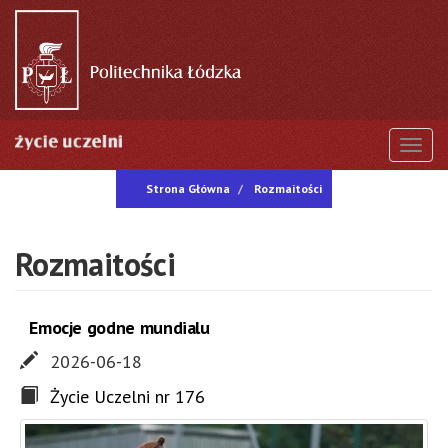
Przejdź
do
treści
Togg
Strona Główna
Rozmaitości
Rozmaitości
Emocje godne mundialu
2026-06-18
Życie Uczelni nr 176