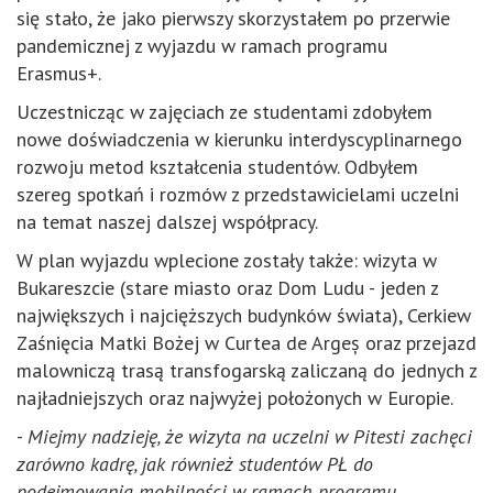
się stało, że jako pierwszy skorzystałem po przerwie
pandemicznej z wyjazdu w ramach programu
Erasmus+.
Uczestnicząc w zajęciach ze studentami zdobyłem
nowe doświadczenia w kierunku interdyscyplinarnego
rozwoju metod kształcenia studentów. Odbyłem
szereg spotkań i rozmów z przedstawicielami uczelni
na temat naszej dalszej współpracy.
W plan wyjazdu wplecione zostały także: wizyta w
Bukareszcie (stare miasto oraz Dom Ludu - jeden z
największych i najcięższych budynków świata), Cerkiew
Zaśnięcia Matki Bożej w Curtea de Argeș oraz przejazd
malowniczą trasą transfogarską zaliczaną do jednych z
najładniejszych oraz najwyżej położonych w Europie.
-
Miejmy nadzieję, że wizyta na uczelni w Pitesti zachęci
zarówno kadrę, jak również studentów PŁ do
podejmowania mobilności w ramach programu