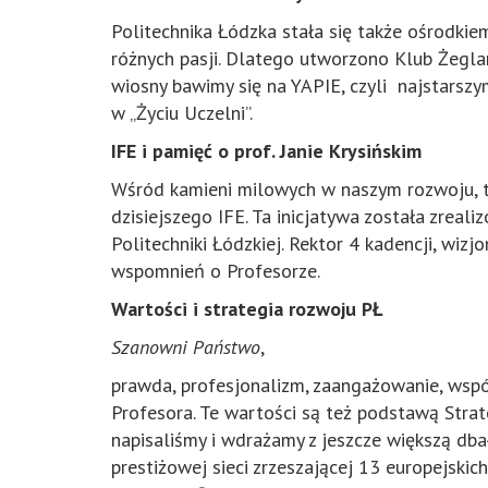
Politechnika Łódzka stała się także ośrodkiem
różnych pasji. Dlatego utworzono Klub Żeglarsk
wiosny bawimy się na YAPIE, czyli najstarszy
w „Życiu Uczelni”.
IFE i pamięć o prof. Janie Krysińskim
Wśród kamieni milowych w naszym rozwoju, t
dzisiejszego IFE. Ta inicjatywa została zreali
Politechniki Łódzkiej. Rektor 4 kadencji, wi
wspomnień o Profesorze.
Wartości i strategia rozwoju PŁ
Szanowni Państwo
,
prawda, profesjonalizm, zaangażowanie, wspól
Profesora. Te wartości są też podstawą Strat
napisaliśmy i wdrażamy z jeszcze większą dba
prestiżowej sieci zrzeszającej 13 europejski