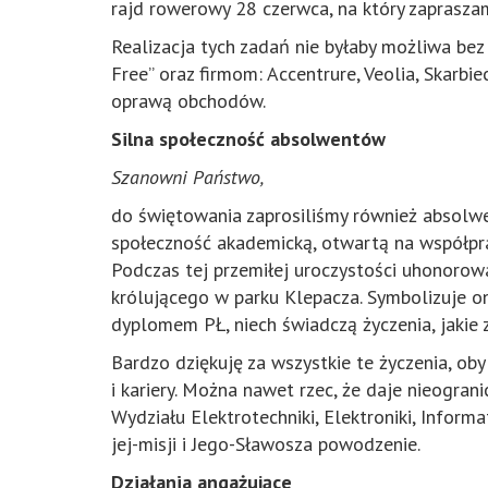
rajd rowerowy 28 czerwca, na który zaprasza
Realizacja tych zadań nie byłaby możliwa bez
Free” oraz firmom: Accentrure, Veolia, Skarb
oprawą obchodów.
Silna społeczność absolwentów
Szanowni Państwo,
do świętowania zaprosiliśmy również absolwen
społeczność akademicką, otwartą na współpr
Podczas tej przemiłej uroczystości uhonorowa
królującego w parku Klepacza. Symbolizuje on
dyplomem PŁ, niech świadczą życzenia, jakie z
Bardzo dziękuję za wszystkie te życzenia, oby
i kariery. Można nawet rzec, że daje nieogra
Wydziału Elektrotechniki, Elektroniki, Inform
jej-misji i Jego-Sławosza powodzenie.
Działania angażujące