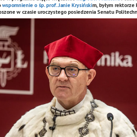
o
wspomnienie o śp. prof. Janie Krysiński
m
, byłym rektorze 
szone w czasie uroczystego posiedzenia Senatu Politechni