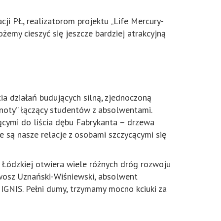
ji PŁ, realizatorom projektu „Life Mercury-
żemy cieszyć się jeszcze bardziej atrakcyjną
ia działań budujących silną, zjednoczoną
noty” łączący studentów z absolwentami.
ącymi do liścia dębu Fabrykanta – drzewa
e są nasze relacje z osobami szczycącymi się
ki Łódzkiej otwiera wiele różnych dróg rozwoju
ławosz Uznański-Wiśniewski, absolwent
ą IGNIS. Pełni dumy, trzymamy mocno kciuki za