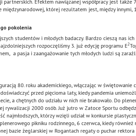
i partnerskich. Efektem nawiązanej współpracy jest także
 międzynarodowej, której rezultatem jest, między innymi,
ego pokolenia
iejszych studentów i młodych badaczy. Bardzo cieszą nas ic
2
ajzdolniejszych rozpoczęliśmy 3. już edycję programu E
To
em, a pasja i zaangażowanie tych młodych ludzi są zaraźl
uguracją 80. roku akademickiego, włączając w świętowanie 
doświadczyć przed pięcioma laty, kiedy pandemia uniemożli
80-lecie, a chętnych do udziału w nich nie brakowało. Do p
ej rywalizacji 2000 osób. Już jutro w Zatoce Sportu odbęd
ść najmłodszych, którzy wzięli udział w konkursie plastyc
 plenerowego pikniku rodzinnego, 6 czerwca, kiedy również
nej bazie żeglarskiej w Rogantach regaty o puchar rektor