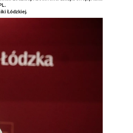
PL.
ki Łódzkiej.