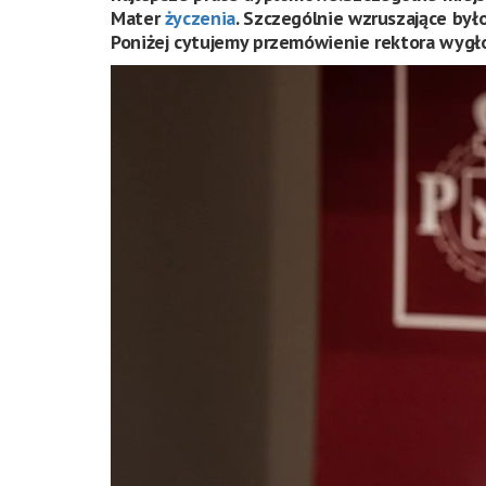
Mater
życzenia
. Szczególnie wzruszające był
Poniżej cytujemy przemówienie rektora wygło