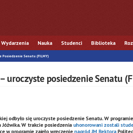
Wydarzenia
Nauka
Studenci
Biblioteka
Roz
e Posiedzenie Senatu (FILMY)
– uroczyste posiedzenie Senatu (
dzkiej odbyło się uroczyste posiedzenie Senatu. W program
fa Jóźwika. W trakcie posiedzenia
uhonorowani zostali stude
ce w programie zajęło wręczenie
nagród JM Rektora
Polite