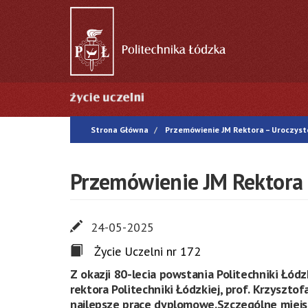
Przejdź
do
treści
Główna
nawigacja
Strona Główna
Przemówienie JM Rektora – Uroczyst
Przemówienie JM Rektora 
24-05-2025
Życie Uczelni nr 172
Z okazji 80-lecia powstania Politechniki Łó
rektora Politechniki Łódzkiej, prof. Krzyszto
najlepsze prace dyplomowe.Szczególne miejs