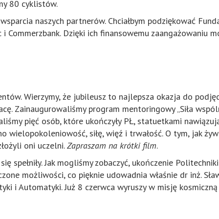
my 80 cyklistów.
 wsparcia naszych partnerów. Chciałbym podziękować Fundac
iec i Commerzbank. Dzięki ich finansowemu zaangażowaniu mo
tów. Wierzymy, że jubileusz to najlepsza okazja do podjęc
acę. Zainaugurowaliśmy program mentoringowy „Siła wspól
liśmy pięć osób, które ukończyły PŁ, statuetkami nawiązuj
o wielopokoleniowość, siłę, więź i trwałość. O tym, jak żyw
łożyli oni uczelni.
Zapraszam na krótki film
.
 się spełniły. Jak mogliśmy zobaczyć, ukończenie Politechni
niczone możliwości, co pięknie udowadnia właśnie dr inż. S
atyki i Automatyki. Już 8 czerwca wyruszy w misję kosmiczn