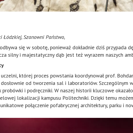
ki Łódzkiej, Szanowni Państwo,
 odbywa się w sobotę, ponieważ dokładnie dziś przypada dę
cza silny i majestatyczny dąb jest też wyrazem naszych ambi
ty
 uczelni, której proces powstania koordynował prof. Bohda
c dosłownie od tworzenia sal i laboratoriów. Szczególnym 
 probówki i podręczniki. W naszej historii kluczowe okazał
lowej lokalizacji kampusu Politechniki. Dzięki temu może
 unikatowe połączenie pofabrycznej architektury, parku i 