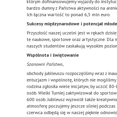
którym dofinansowujemy wyjazdy do instytucj
bardzo dumny z Państwa aktywności na arenie
Ich łączna wartość to ponad 6,5 mln euro.
Sukcesy międzynarodowe i potencjał młod
Przyszłość naszej uczelni jest w rękach dzis
te naukowe, sportowe oraz artystyczne. Dla n
naszych studentów zaskakują wysokim poziom
Wspólnota i świętowanie
Szanowni Państwo
,
obchody jubileuszu rozpoczęliśmy wraz z ina
entuzjazm i wspólnotę, których nie mogliśmy 
rodzina zgłosiła wiele inicjatyw, by uczcić 
osób. Wielki Turniej zaktywizował do sportow
600 osób. Jubileusz wyzwolił także kreatywno
atmosferę poczujemy jeszcze silniej podczas
czerwca odbędą się w naszej pięknie odnowio