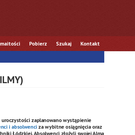
maitości
Pobierz
Szukaj
Kontakt
FILMY)
ie uroczystości zaplanowano wystąpienie
nci i absolwenc
i
za wybitne osiągnięcia oraz
chniki Łódzkiej. Absolwenci złożyli swojej Alma