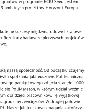
 7 grantów w programie ECIU Seed. Jestem
 19 ambitnych projektów Horyzont Europa.
h kolejne sukcesy międzynarodowe i krajowe,
p. Rezultaty badawcze pierwszych projektów
iwe.
całą naszą społeczność. Od początku czujemy
wiła spotkania jubileuszowe. Politechniczna
lenerowego pamiątkowego zdjęcia stanęło 1000
zie się PoliMaraton, w którym udział weźmie
znym dla dzieci pracowników. Tę wyjątkową
 nagrodzimy zwycięzców. W drugiej połowie
a PŁ. Nasze jubileuszowe zmagania zakończy