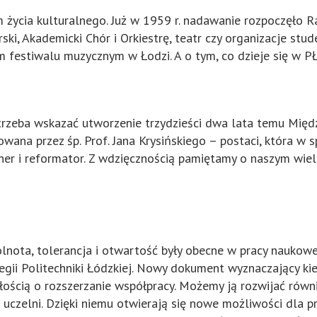
 życia kulturalnego. Już w 1959 r. nadawanie rozpoczęło Ra
i, Akademicki Chór i Orkiestrę, teatr czy organizacje stude
m festiwalu muzycznym w Łodzi. A o tym, co dzieje się w P
rzeba wskazać utworzenie trzydzieści dwa lata temu Międz
zowana przez śp. Prof. Jana Krysińskiego – postaci, która w 
zjoner i reformator. Z wdzięcznością pamiętamy o naszym wi
nota, tolerancja i otwartość były obecne w pracy naukowej
egii Politechniki Łódzkiej. Nowy dokument wyznaczający kie
łością o rozszerzanie współpracy. Możemy ją rozwijać równ
ch uczelni. Dzięki niemu otwierają się nowe możliwości dla