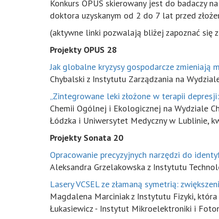
Konkurs OPUS skierowany jest do badaczy na 
doktora uzyskanym od 2 do 7 lat przed złoże
(aktywne linki pozwalają bliżej zapoznać się 
Projekty OPUS 28
Jak globalne kryzysy gospodarcze zmieniaj
Chybalski z Instytutu Zarządzania na Wydzial
„Zintegrowane leki złożone w terapii depresj
Chemii Ogólnej i Ekologicznej na Wydziale C
Łódzka i Uniwersytet Medyczny w Lublinie, kw
Projekty Sonata 20
Opracowanie precyzyjnych narzędzi do identyf
Aleksandra Grzelakowska z Instytutu Technolo
Lasery VCSEL ze złamaną symetrią: zwiększen
Magdalena Marciniak z Instytutu Fizyki, któr
Łukasiewicz - Instytut Mikroelektroniki i Foto