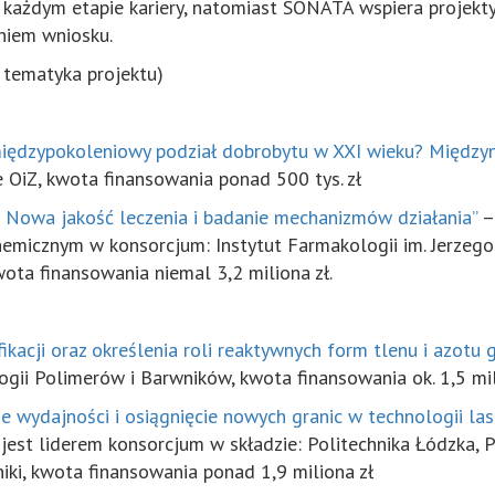
każdym etapie kariery, natomiast SONATA wspiera projekty
niem wniosku.
z tematyka projektu)
ą międzypokoleniowy podział dobrobytu w XXI wieku? Międ
e OiZ, kwota finansowania ponad 500 tys. zł
i: Nowa jakość leczenia i badanie mechanizmów działania”
– 
hemicznym w konsorcjum: Instytut Farmakologii im. Jerzego
ota finansowania niemal 3,2 miliona zł.
ikacji oraz określenia roli reaktywnych form tlenu i azot
gii Polimerów i Barwników, kwota finansowania ok. 1,5 mil
ie wydajności i osiągnięcie nowych granic w technologii 
a jest liderem konsorcjum w składzie: Politechnika Łódzka,
niki, kwota finansowania ponad 1,9 miliona zł