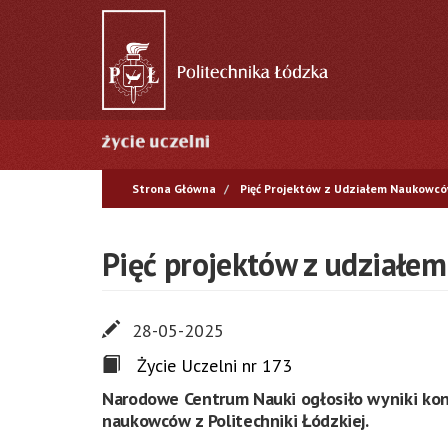
Przejdź
do
treści
Główna
nawigacja
Strona Główna
Pięć Projektów z Udziałem Naukowców
Pięć projektów z udziałe
28-05-2025
Życie Uczelni nr 173
Narodowe Centrum Nauki ogłosiło wyniki kon
naukowców z Politechniki Łódzkiej.