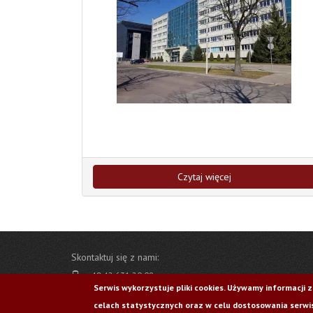
Czytaj więcej
Skontaktuj się z nami:
+48 42 631 20 09
Serwis wykorzystuje pliki cookies. Używamy informacji 
ewa.chojnacka@p.lodz.pl
celach statystycznych oraz w celu dostosowania serwis
ul. Ks. I. Skorupki 6/8, 90-924 Łódź