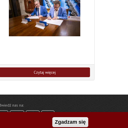
Czytaj więcej
wiedź nas na:
Zgadzam się