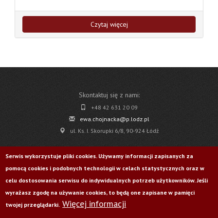
Czytaj więcej
Skontaktuj się z nami:
+48 42 631 20 09
ewa.chojnacka@p.lodz.pl
ul. Ks. I. Skorupki 6/8, 90-924 Łódź
Pobierz
Serwis wykorzystuje pliki cookies. Używamy informacji zapisanych za
pomocą cookies i podobnych technologii w celach statystycznych oraz w
Życie Uczelni nr 176
celu dostosowania serwisu do indywidualnych potrzeb użytkowników. Jeśli
wyrażasz zgodę na używanie cookies, to będą one zapisane w pamięci
Więcej informacji
Odwiedź nas na:
twojej przeglądarki.