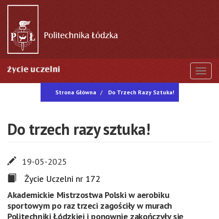
Przejdź
do
treści
Togg
Strona Główna
Do Trzech Razy Sztuka!
Do trzech razy sztuka!
19-05-2025
Życie Uczelni nr 172
Akademickie Mistrzostwa Polski w aerobiku
sportowym po raz trzeci zagościły w murach
Politechniki Łódzkiej i ponownie zakończyły się