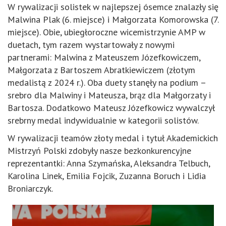
W rywalizacji solistek w najlepszej ósemce znalazły się
Malwina Plak (6. miejsce) i Małgorzata Komorowska (7.
miejsce). Obie, ubiegłoroczne wicemistrzynie AMP w
duetach, tym razem wystartowały z nowymi
partnerami: Malwina z Mateuszem Józefkowiczem,
Małgorzata z Bartoszem Abratkiewiczem (złotym
medalistą z 2024 r.). Oba duety stanęły na podium –
srebro dla Malwiny i Mateusza, brąz dla Małgorzaty i
Bartosza. Dodatkowo Mateusz Józefkowicz wywalczył
srebrny medal indywidualnie w kategorii solistów.
W rywalizacji teamów złoty medal i tytuł Akademickich
Mistrzyń Polski zdobyły nasze bezkonkurencyjne
reprezentantki: Anna Szymańska, Aleksandra Telbuch,
Karolina Linek, Emilia Fojcik, Zuzanna Boruch i Lidia
Broniarczyk.