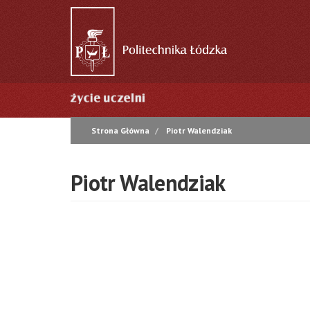
Przejdź
do
treści
Główna
nawigacja
Strona Główna
Piotr Walendziak
Piotr Walendziak