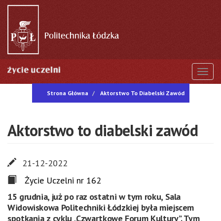
Przejdź
do
treści
Togg
Strona Główna
Aktorstwo To Diabelski Zawód
Aktorstwo to diabelski zawód
21-12-2022
Życie Uczelni nr 162
15 grudnia, już po raz ostatni w tym roku, Sala
Widowiskowa Politechniki Łódzkiej była miejscem
spotkania z cyklu „Czwartkowe Forum Kultury”. Tym