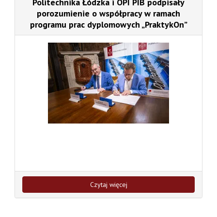
Politechnika Łódzka i OPI PIB podpisały
porozumienie o współpracy w ramach
programu prac dyplomowych „PraktykOn”
Czytaj więcej