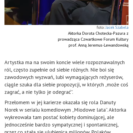
Jacek Szabela
Aktorka Dorota Chotecka-Pazura z
prowadząca Czwartkowe Forum Kultury
prof. Anną Jeremus-Lewandowską
Artystka ma na swoim koncie wiele rozpoznawalnych
ról, często zupełnie od siebie różnych. Nie boi się
zawodowych wyzwań, lubi wymagających reżyserów,
ciągle szuka dla siebie propozycji, w których „może coś
zagrać, a nie tylko je odegrać”.
Przełomem w jej karierze okazała się rola Danuty
Norek w serialu komediowym „Miodowe lata”. Aktorka
wykreowała tam postać kobiety dominującej, ale
jednocześnie bardzo sympatycznej i spontanicznej,
przez co stała się ulubienicą milionów Polaków.