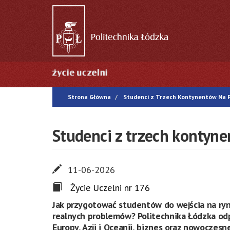
Przejdź
do
treści
Główna
nawigacja
Strona Główna
Studenci z Trzech Kontynentów Na Po
Studenci z trzech kontyne
11-06-2026
Życie Uczelni nr 176
Jak przygotować studentów do wejścia na ryn
realnych problemów? Politechnika Łódzka odp
Europy, Azji i Oceanii, biznes oraz nowocz