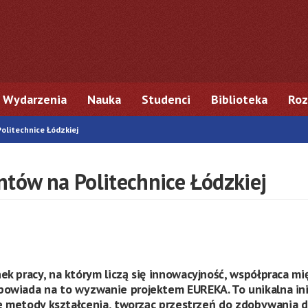
Wydarzenia
Nauka
Studenci
Biblioteka
Roz
litechnice Łódzkiej
ntów na Politechnice Łódzkiej
ek pracy, na którym liczą się innowacyjność, współpraca 
owiada na to wyzwanie projektem EUREKA. To unikalna ini
esne metody kształcenia, tworząc przestrzeń do zdobywani