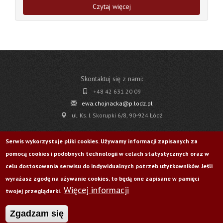
Czytaj więcej
Skontaktuj się z nami:
+48 42 631 20 09
ewa.chojnacka@p.lodz.pl
ul. Ks. I. Skorupki 6/8, 90-924 Łódź
Pobierz
Serwis wykorzystuje pliki cookies. Używamy informacji zapisanych za
pomocą cookies i podobnych technologii w celach statystycznych oraz w
Życie Uczelni nr 176
celu dostosowania serwisu do indywidualnych potrzeb użytkowników. Jeśli
wyrażasz zgodę na używanie cookies, to będą one zapisane w pamięci
Więcej informacji
Odwiedź nas na:
twojej przeglądarki.
Zgadzam się