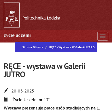
Przejdź
do
treści
Togg
Strona Główna
RĘCE - Wystawa W Galerii JUTRO
RĘCE - wystawa w Galerii
JUTRO
20-03-2025
Życie Uczelni nr 171
Wystawa prezentuje prace osób studiujących na 1.