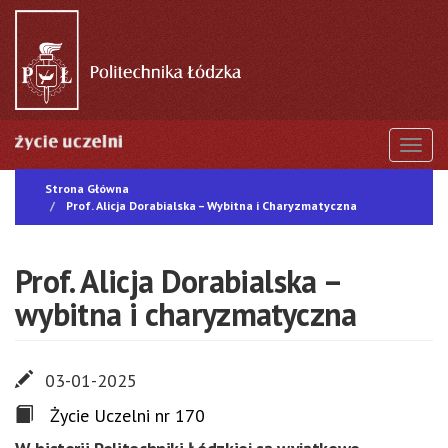
Przejdź
do
treści
Togg
Strona Główna
Prof. Alicja Dorabialska – Wybitna i Charyzmatyczna
Prof. Alicja Dorabialska –
wybitna i charyzmatyczna
03-01-2025
Życie Uczelni nr 170