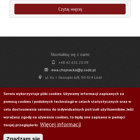
Czytaj więcej
Skontaktuj się z nami:
+48 42 631 20 09
ewa.chojnacka@p.lodz.pl
ul. Ks. I. Skorupki 6/8, 90-924 Łódź
Pobierz
Serwis wykorzystuje pliki cookies. Używamy informacji zapisanych za
pomocą cookies i podobnych technologii w celach statystycznych oraz w
Życie Uczelni nr 176
celu dostosowania serwisu do indywidualnych potrzeb użytkowników. Jeśli
wyrażasz zgodę na używanie cookies, to będą one zapisane w pamięci
Więcej informacji
Odwiedź nas na:
twojej przeglądarki.
Zgadzam się