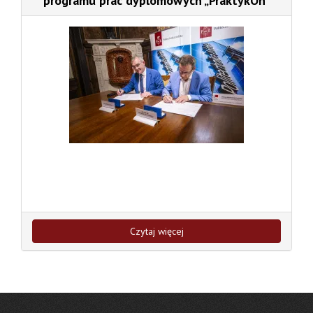
programu prac dyplomowych „PraktykOn”
Czytaj więcej