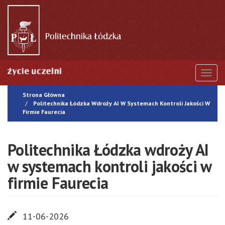
Przejdź
do
treści
Togg
Strona Główna
Politechnika Łódzka Wdroży AI W Systemach Kontroli Jakości W
Firmie Faurecia
Politechnika Łódzka wdroży AI
w systemach kontroli jakości w
firmie Faurecia
11-06-2026