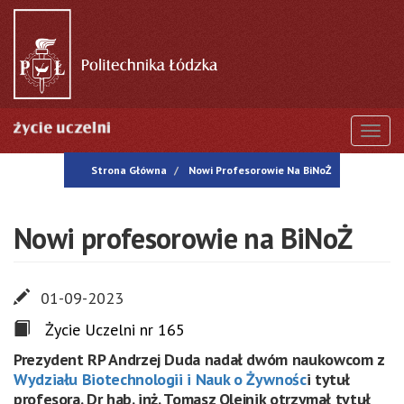
Przejdź
do
treści
Togg
Strona Główna
Nowi Profesorowie Na BiNoŻ
Nowi profesorowie na BiNoŻ
01-09-2023
Życie Uczelni nr 165
Prezydent RP Andrzej Duda nadał dwóm naukowcom z
Wydziału Biotechnologii i Nauk o Żywnośc
i tytuł
profesora. Dr hab. inż. Tomasz Olejnik otrzymał tytuł