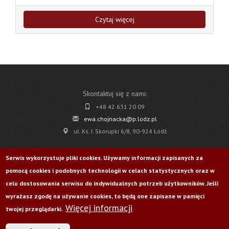
Czytaj więcej
Skontaktuj się z nami:
+48 42 631 20 09
ewa.chojnacka@p.lodz.pl
ul. Ks. I. Skorupki 6/8, 90-924 Łódź
Pobierz
Serwis wykorzystuje pliki cookies. Używamy informacji zapisanych za
pomocą cookies i podobnych technologii w celach statystycznych oraz w
Życie Uczelni nr 176
celu dostosowania serwisu do indywidualnych potrzeb użytkowników. Jeśli
wyrażasz zgodę na używanie cookies, to będą one zapisane w pamięci
Więcej informacji
Odwiedź nas na:
twojej przeglądarki.