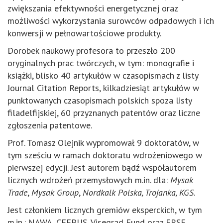
zwiększania efektywności energetycznej oraz
możliwości wykorzystania surowców odpadowych i ich
konwersji w pełnowartościowe produkty.
Dorobek naukowy profesora to przeszło 200
oryginalnych prac twórczych, w tym: monografie i
książki, blisko 40 artykułów w czasopismach z listy
Journal Citation Reports, kilkadziesiąt artykułów w
punktowanych czasopismach polskich spoza listy
filadelfijskiej, 60 przyznanych patentów oraz liczne
zgłoszenia patentowe.
Prof. Tomasz Olejnik wypromował 9 doktoratów, w
tym sześciu w ramach doktoratu wdrożeniowego w
pierwszej edycji. Jest autorem bądź współautorem
licznych wdrożeń przemysłowych m.in. dla:
Mysak
Trade
,
Mysak Group
,
Nordkalk Polska, Trojanka, KGS
.
Jest członkiem licznych gremiów eksperckich, w tym
m.in.: NAWA, CEEPUS, Visegrad Fund oraz FRSE.