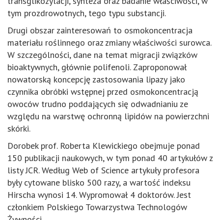
transglikozylacji, synteza oraz badanie właściwości, w
tym prozdrowotnych, tego typu substancji.
Drugi obszar zainteresowań to osmokoncentracja
materiału roślinnego oraz zmiany właściwości surowca.
W szczególności, dane na temat migracji związków
bioaktywnych, głównie polifenoli. Zaproponował
nowatorską koncepcję zastosowania lipazy jako
czynnika obróbki wstępnej przed osmokoncentracją
owoców trudno poddających się odwadnianiu ze
względu na warstwę ochronną lipidów na powierzchni
skórki.
Dorobek prof. Roberta Klewickiego obejmuje ponad
150 publikacji naukowych, w tym ponad 40 artykułów z
listy JCR. Według Web of Science artykuły profesora
były cytowane blisko 500 razy, a wartość indeksu
Hirscha wynosi 14. Wypromował 4 doktorów. Jest
członkiem Polskiego Towarzystwa Technologów
Żywności.