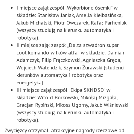
I miejsce zajął zespół „Wykorbione ósemki” w
składzie: Stanisław Janiak, Amelia Kiełbasińska,
Jakub Michalski, Piotr Owczarek, Rafał Parfieniuk
(wszyscy studiują na kierunku automatyka i
robotyka).
II miejsce zajął zespół „Delta szwadron super
cool komando wilków alfa”
w składzie: Damian
Adamczyk, Filip Frączkowski, Agnieszka Gręda,
Wojciech Walendzik, Szymon Żurawski (studenci
kierunków automatyka i robotyka oraz
energetyka).
III miejsce zajął zespół „Ekipa SKND3D” w
składzie: Witold Borkowski, Mikołaj Mizgała,
Gracjan Rybiński, Miłosz Ugorny, Jakub Wiśniewski
(wszyscy studiują na kierunku automatyka i
robotyka).
Zwycięzcy otrzymali atrakcyjne nagrody rzeczowe od