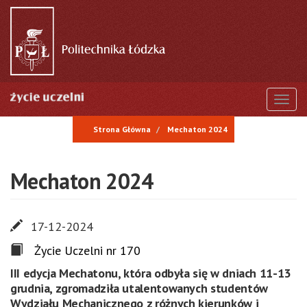
Przejdź
do
treści
Togg
Strona Główna
Mechaton 2024
Mechaton 2024
17-12-2024
Życie Uczelni nr 170
III edycja Mechatonu, która odbyła się w dniach 11-13
grudnia, zgromadziła utalentowanych studentów
Wydziału Mechanicznego z różnych kierunków i