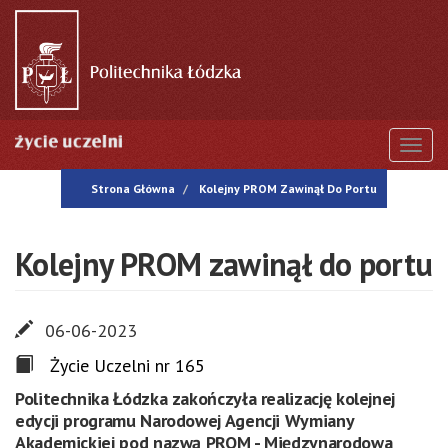
Przejdź
do
treści
Togg
Strona Główna
Kolejny PROM Zawinął Do Portu
Kolejny PROM zawinął do portu
06-06-2023
Życie Uczelni nr 165
Politechnika Łódzka zakończyła realizację kolejnej
edycji programu Narodowej Agencji Wymiany
Akademickiej pod nazwą PROM - Międzynarodowa