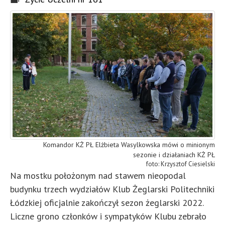
Komandor KŻ PŁ Elżbieta Wasylkowska mówi o minionym
sezonie i działaniach KŻ PŁ
Krzysztof Ciesielski
Na mostku położonym nad stawem nieopodal
budynku trzech wydziałów Klub Żeglarski Politechniki
Łódzkiej oficjalnie zakończył sezon żeglarski 2022.
Liczne grono członków i sympatyków Klubu zebrało