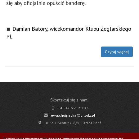
się aby oficjalnie opuścić banderę.
Damian Batory, wicekomandor Klubu Żeglarskiego
PŁ
Czytaj więcej
Skontaktuj się z nami:
+48 42 631 20 09
ewa.chojnacka@p.lodz.pl
ul. Ks. I. Skorupki 6/8, 90-924 Łódź
Pobierz
Serwis wykorzystuje pliki cookies. Używamy informacji zapisanych za