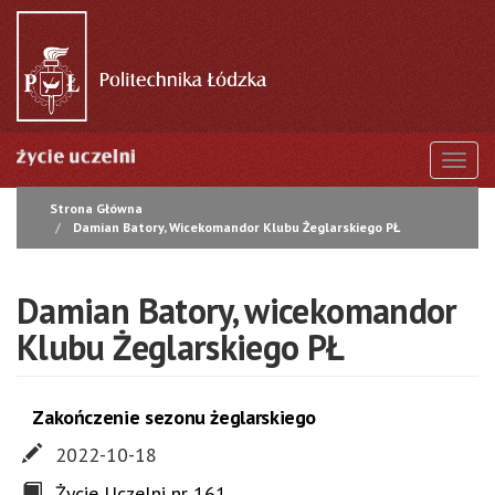
Przejdź
do
treści
Togg
Strona Główna
Damian Batory, Wicekomandor Klubu Żeglarskiego PŁ
Damian Batory, wicekomandor
Klubu Żeglarskiego PŁ
Zakończenie sezonu żeglarskiego
2022-10-18
Życie Uczelni nr 161