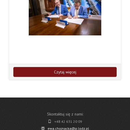
Czytaj więcej
Skontaktuj się z nami:
+48 42 631 20 09
ewa.chojnacka@p.lodz.pl