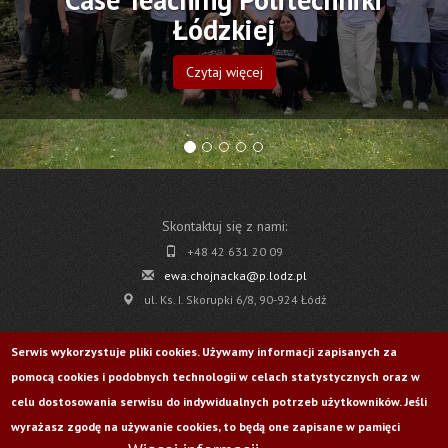
Łódzkiej
Czytaj więcej
Skontaktuj się z nami:
+48 42 631 20 09
ewa.chojnacka@p.lodz.pl
ul. Ks. I. Skorupki 6/8, 90-924 Łódź
Pobierz
Serwis wykorzystuje pliki cookies. Używamy informacji zapisanych za
pomocą cookies i podobnych technologii w celach statystycznych oraz w
Życie Uczelni nr 176
celu dostosowania serwisu do indywidualnych potrzeb użytkowników. Jeśli
wyrażasz zgodę na używanie cookies, to będą one zapisane w pamięci