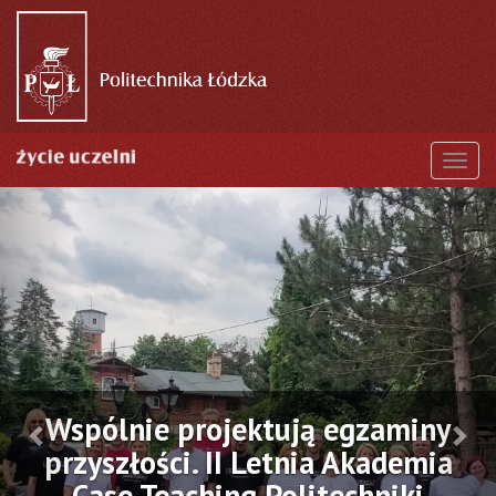
Przejdź
do
treści
Togg
Poprzednie
Dal
Wspólnie projektują egzaminy
przyszłości. II Letnia Akademia
Case Teaching Politechniki